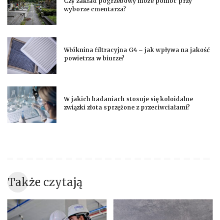
Czy zakład pogrzebowy może pomóc przy
wyborze cmentarza?
Włóknina filtracyjna G4 – jak wpływa na jakość
powietrza w biurze?
W jakich badaniach stosuje się koloidalne
związki złota sprzężone z przeciwciałami?
Także czytają