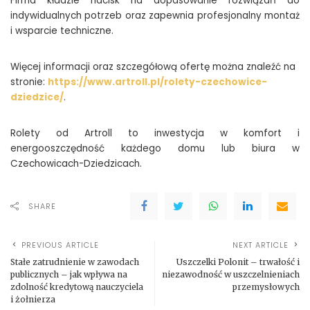
Firma kładzie nacisk na dopasowanie rozwiązań do
indywidualnych potrzeb oraz zapewnia profesjonalny montaż
i wsparcie techniczne.
Więcej informacji oraz szczegółową ofertę można znaleźć na
stronie:
https://www.artroll.pl/rolety-czechowice-
dziedzice/
.
Rolety od Artroll to inwestycja w komfort i
energooszczędność każdego domu lub biura w
Czechowicach-Dziedzicach.
SHARE
PREVIOUS ARTICLE
NEXT ARTICLE
Stałe zatrudnienie w zawodach
Uszczelki Polonit – trwałość i
publicznych – jak wpływa na
niezawodność w uszczelnieniach
zdolność kredytową nauczyciela
przemysłowych
i żołnierza