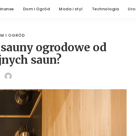
Finanse
Dom i Ogród
Moda i styl
Technologia
Uro
M I OGRÓD
ę sauny ogrodowe od
jnych saun?
POSTED
BY