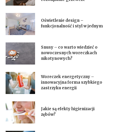
Oświetlenie design –
funkcjonalność i styl w jednym
Snusy – co warto wiedzieć o
nowoczesnych woreczkach
nikotynowych?
Woreczek energetyczny –
innowacyjna forma szybkiego
zastrzyku energii
Jakie są efekty higienizacji
zębów?