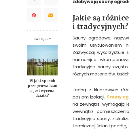
zdobywają sauny ogrodow
Jakie są różni
i tradycyjnych?
Sauny ogrodowe, nazywa
NASTĘPNY
swoim usytuowaniem na
Zazwyczaj wykorzystuje s
harmonijne wkomponowa
tradycyjne sauny często
różnych materiałów, takich
W jaki sposób
przeprowadzan
Jedną z kluczowych róż
a jest wycena
działki?
poziom izolacji.
Sauny og
na zewnątrz, wymagają le
wewnątrz pomieszczenia,
tradycyjne sauny, zlokali
termicznej ścian i podłóg,