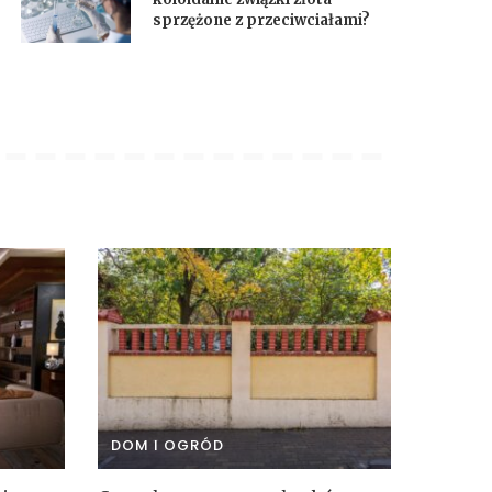
sprzężone z przeciwciałami?
DOM I OGRÓD