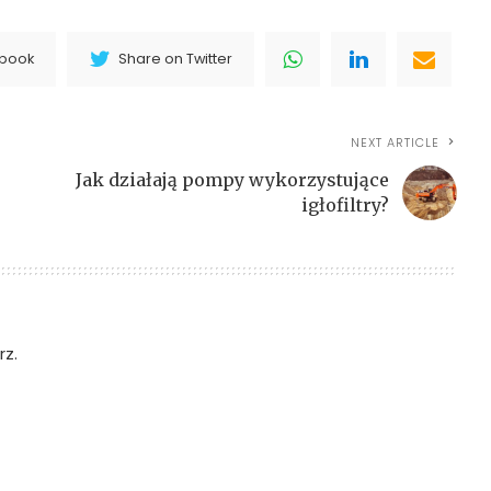
ebook
Share on Twitter
NEXT ARTICLE
Jak działają pompy wykorzystujące
igłofiltry?
z.