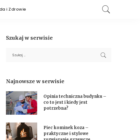
da i Zdrowie
Szukaj w serwisie
Najnowsze w serwisie
Opinia techniczna budynku –
co to jest i kiedy jest
potrzebna?
Piec kominek koza –
praktyczne i stylowe
rozwiązanie grzewcze