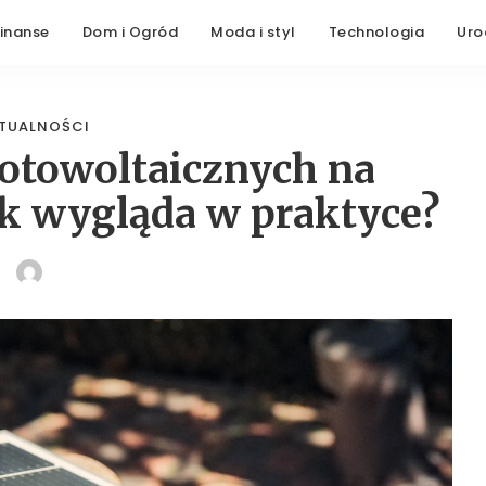
Finanse
Dom i Ogród
Moda i styl
Technologia
Uro
TUALNOŚCI
fotowoltaicznych na
ak wygląda w praktyce?
POSTED
BY