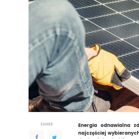
SHARE
Energia odnawialna z
najczęściej wybieranych