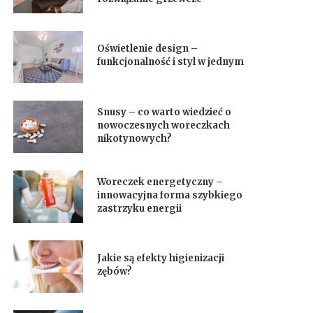
Oświetlenie design –
funkcjonalność i styl w jednym
Snusy – co warto wiedzieć o
nowoczesnych woreczkach
nikotynowych?
Woreczek energetyczny –
innowacyjna forma szybkiego
zastrzyku energii
Jakie są efekty higienizacji
zębów?