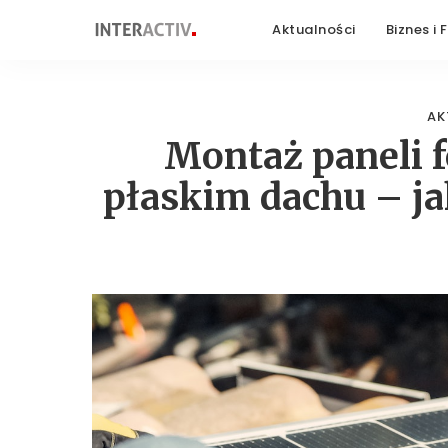
Aktualności
Biznes i 
AK
Montaż paneli 
płaskim dachu – j