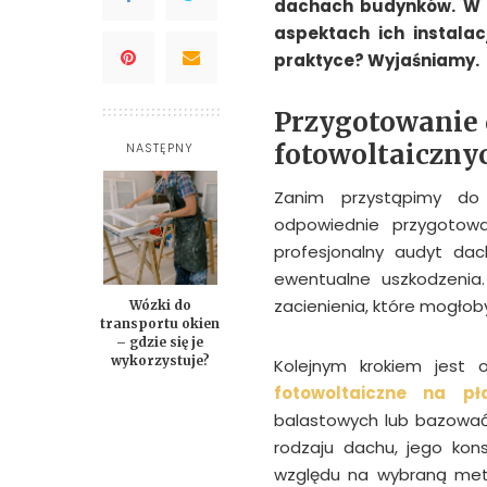
dachach budynków. W d
aspektach ich instala
praktyce? Wyjaśniamy.
Przygotowanie 
fotowoltaiczny
NASTĘPNY
Zanim przystąpimy do i
odpowiednie przygotowa
profesjonalny audyt da
ewentualne uszkodzenia.
zacienienia, które mogłob
Wózki do
transportu okien
– gdzie się je
wykorzystuje?
Kolejnym krokiem jest 
fotowoltaiczne na p
balastowych lub bazować
rodzaju dachu, jego kons
względu na wybraną meto