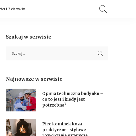
da i Zdrowie
Szukaj w serwisie
Najnowsze w serwisie
Opinia techniczna budynku –
co to jest i kiedy jest
potrzebna?
Piec kominek koza –
praktyczne i stylowe
rozwiązanie grzewcze