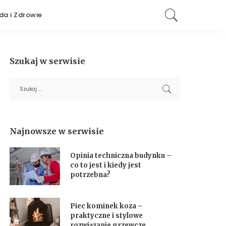
da i Zdrowie
Szukaj w serwisie
Najnowsze w serwisie
Opinia techniczna budynku –
co to jest i kiedy jest
potrzebna?
Piec kominek koza –
praktyczne i stylowe
rozwiązanie grzewcze