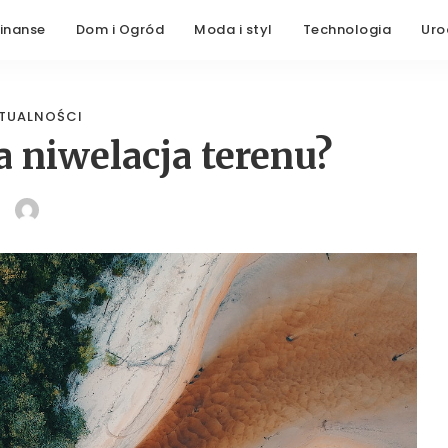
Finanse
Dom i Ogród
Moda i styl
Technologia
Uro
TUALNOŚCI
 niwelacja terenu?
POSTED
BY