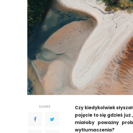
SHARE
Czy kiedykolwiek słysza
pojęcie to się gdzieś ju
miałoby poważny pro
wytłumaczenia?