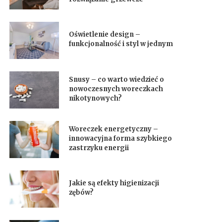
Oświetlenie design –
funkcjonalność i styl w jednym
Snusy – co warto wiedzieć o
nowoczesnych woreczkach
nikotynowych?
Woreczek energetyczny –
innowacyjna forma szybkiego
zastrzyku energii
Jakie są efekty higienizacji
zębów?