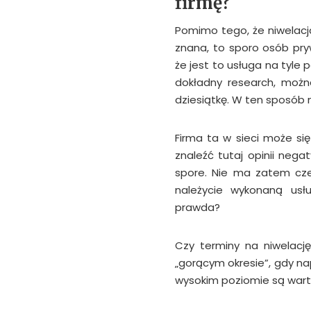
firmę?
Pomimo tego, że niwelacja
znana, to sporo osób pry
że jest to usługa na tyle
dokładny research, możn
dziesiątkę. W ten sposób n
Firma ta w sieci może si
znaleźć tutaj opinii nega
spore. Nie ma zatem czeg
należycie wykonaną usł
prawda?
Czy terminy na niwelacj
„gorącym okresie”, gdy n
wysokim poziomie są wart