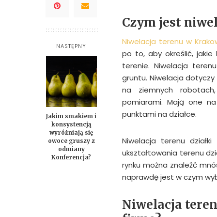
Czym jest niwel
Niwelacja terenu w Krako
NASTĘPNY
po to, aby określić, jak
terenie. Niwelacja tere
gruntu. Niwelacja dotyczy
na ziemnych robotach,
pomiarami. Mają one na
punktami na działce.
Jakim smakiem i
konsystencją
wyróżniają się
Niwelacja terenu działk
owoce gruszy z
odmiany
ukształtowania terenu dzi
Konferencja?
rynku można znaleźć mnóst
naprawdę jest w czym wyb
Niwelacja tere