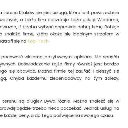
 terenu Kraków nie jest usługą, która jest powszechnie
watnych, a także firm poszukuje tejże usługi. Wiadomo,
 poważna, iż trzeba wybrać naprawdę dobrą firmę. Robiąc
a znaleźć firmę, która okaże się idealnym strzałem w
atrafi się na
Kop-Tech
.
ę pochwalić wieloma pozytywnymi opiniami. Nie sposób
tywnych. Doświadczenie tejże firmy również jest bardzo
o się obawiać. Można firmie tej zaufać i cieszyć się
ugą. Chyba każdemu zleceniodawcy na tym zależy,
ę terenu są długie? Bywa różnie. Można znaleźć się w
aprawdę będzie trzeba nieco poczekać. Jednak usługi na
e każdej ceny, a do tego poświęcenia swojego czasu.