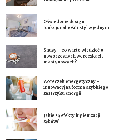
Oświetlenie design –
funkcjonalność i styl w jednym
Snusy – co warto wiedzieć o
nowoczesnych woreczkach
nikotynowych?
Woreczek energetyczny –
innowacyjna forma szybkiego
zastrzyku energii
Jakie są efekty higienizacji
zębów?