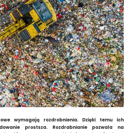
owe wymagają rozdrobnienia. Dzięki temu ich
ydowanie prostsza. Rozdrabnianie pozwala na