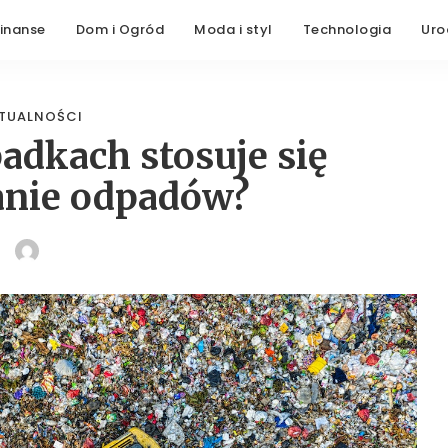
Finanse
Dom i Ogród
Moda i styl
Technologia
Uro
TUALNOŚCI
adkach stosuje się
anie odpadów?
POSTED
BY