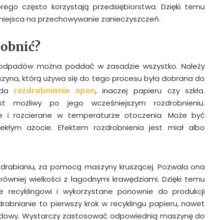
rego często korzystają przedsiębiorstwa. Dzięki temu
 miejsca na przechowywanie zanieczyszczeń.
obnić?
 odpadów można poddać w zasadzie wszystko. Należy
zyna, którą używa się do tego procesu była dobrana do
da
rozdrabnianie opon
, inaczej papieru czy szkła.
st możliwy po jego wcześniejszym rozdrobnieniu.
e i rozcierane w temperaturze otoczenia. Może być
kłym azocie. Efektem rozdrobnienia jest miał albo
zdrabianiu, za pomocą maszyny kruszącej. Pozwala ona
równiej wielkości z łagodnymi krawędziami. Dzięki temu
recyklingowi i wykorzystane ponownie do produkcji
rabnianie to pierwszy krok w recyklingu papieru, nawet
dowy. Wystarczy zastosować odpowiednią maszynę do