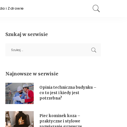
da i Zdrowie
Szukaj w serwisie
Najnowsze w serwisie
Opinia techniczna budynku –
co to jest i kiedy jest
potrzebna?
Piec kominek koza –
praktyczne i stylowe
rozwiązanie grzewcze