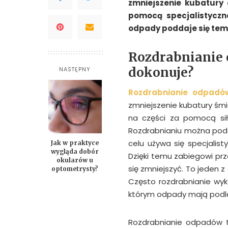
zmniejszenie kubatury 
pomocą specjalistyczn
odpady poddaje się te
Rozdrabnianie 
dokonuje?
NASTĘPNY
Rozdrabnianie odpadó
zmniejszenie kubatury śmi
na części za pomocą sił
Rozdrabnianiu można podd
celu używa się specjalist
Jak w praktyce
wygląda dobór
Dzięki temu zabiegowi p
okularów u
się zmniejszyć. To jeden
optometrysty?
Często rozdrabnianie wyk
którym odpady mają podl
Rozdrabnianie odpadów to